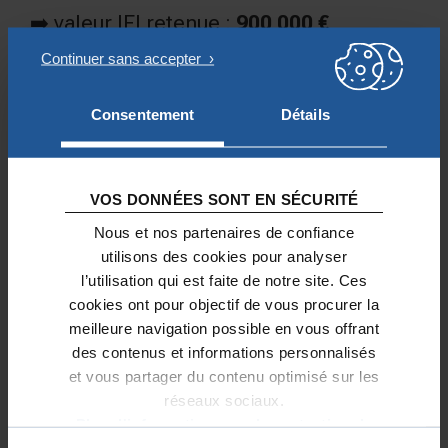
➡️ valeur IFI retenue :
900 000 €
Si le contribuable possède en parallèle
:
Consentement
Détails
résidence principale après
abattement : 700 000 €
➡️ patrimoine immobilier total :
1 600
VOS DONNÉES SONT EN SÉCURITÉ
000 €
Nous et nos partenaires de confiance
➡️ seuil IFI dépassé → imposition.
utilisons des cookies pour analyser
l’utilisation qui est faite de notre site. Ces
cookies ont pour objectif de vous procurer la
Résidence secondaire située
meilleure navigation possible en vous offrant
des contenus et informations personnalisés
à l’étranger
et vous partager du contenu optimisé sur les
réseaux sociaux.
Une
résidence secondaire à
Plus d'informations sur la protection de
l’étranger
est également imposable à
vos données.