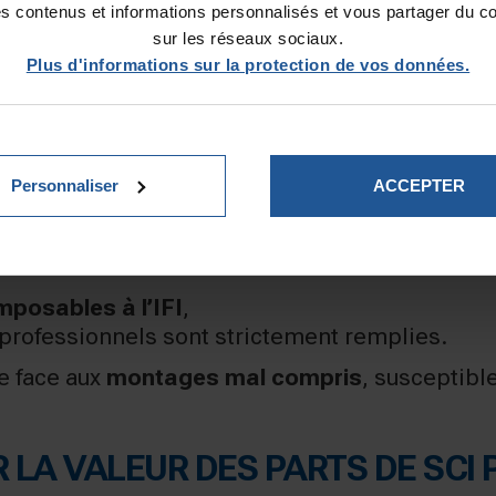
es contenus et informations personnalisés et vous partager du c
NE FAUSSE SORTIE DE L’IMPÔT ?
sur les réseaux sociaux.
Plus d'informations sur la protection de vos données.
impôt sur les sociétés (IS)
est parfois perçu c
Personnaliser
ACCEPTER
re
, y compris indirecte,
fices (IR ou IS)
n’est pas déterminant
pour l’IFI
imposables à l’IFI
,
s professionnels sont strictement remplies.
e face aux
montages mal compris
, susceptible
A VALEUR DES PARTS DE SCI PO