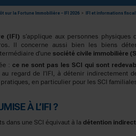
ôt sur la Fortune Immobilière – IFI 2026
IFI et informations fisca
e (IFI)
s’applique aux personnes physiques d
uros. Il concerne aussi bien les biens dét
ntermédiaire d’une
société civile immobilière (
ée :
ce ne sont pas les SCI qui sont redevabl
 au regard de l’IFI, à détenir indirectement 
atiques, en particulier pour les SCI familiales
MISE À L’IFI ?
ts dans une SCI équivaut à la
détention indirec