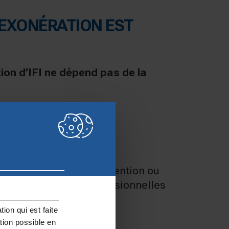
E EXONÉRATION EST
tion d’IFI ne dépend pas de la
 réunies :
e simple activité de détention ou
nt qualifiées de « professionnelles
ion qui est faite
tion possible en