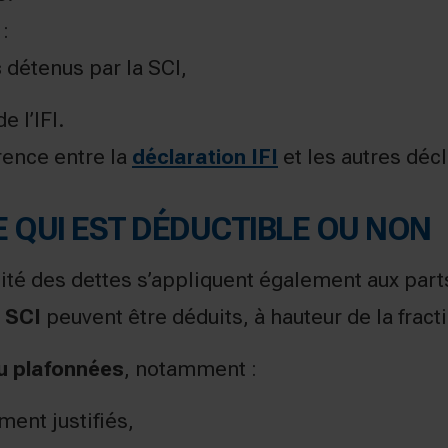
:
s
détenus par la SCI,
e l’IFI.
rence entre la
déclaration IFI
et les autres décl
 CE QUI EST DÉDUCTIBLE OU NON
ité des dettes s’appliquent également aux parts
 SCI
peuvent être déduits, à hauteur de la frac
u plafonnées
, notamment :
ment justifiés,
.