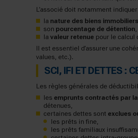
L’associé doit notamment indiquer 
la
nature des biens immobilier
son
pourcentage de détention
,
la
valeur retenue
pour le calcul d
Il est essentiel d’assurer une cohé
values, etc.).
SCI, IFI ET DETTES :
Les règles générales de déductibil
les
emprunts contractés par la
détenues,
certaines dettes sont
exclues o
les prêts in fine,
les prêts familiaux insuffisam
certaines dettes intra-groupe