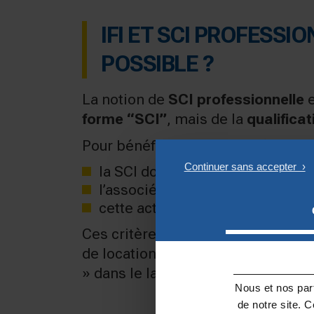
IFI ET SCI PROFESS
POSSIBLE ?
La notion de
SCI professionnelle
e
forme “SCI”
, mais de la
qualifica
Pour bénéficier d’une exonération,
la SCI doit exercer une
activité
l’associé doit y exercer un
rôle e
cette activité doit constituer so
Ces critères sont strictement enca
de location patrimoniale
n’ouvrent
» dans le langage courant.
Nous et nos part
de notre site. 