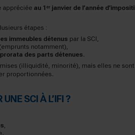
re appréciée
au 1ᵉʳ janvier de l’année d’imposit
lusieurs étapes :
 des immeubles détenus
par la SCI,
(emprunts notamment),
 prorata des parts détenues
.
ses (illiquidité, minorité), mais elles ne sont 
ster proportionnées.
E SCI À L’IFI ?
es
,
e.