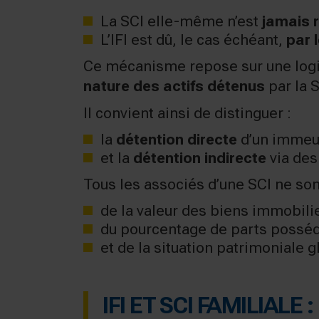
La SCI elle-même n’est
jamais r
L’IFI est dû, le cas échéant,
par 
Ce mécanisme repose sur une logique
nature des actifs détenus
par la S
Il convient ainsi de distinguer :
la
détention directe
d’un immeu
et la
détention indirecte
via des
Tous les associés d’une SCI ne so
de la valeur des biens immobili
du pourcentage de parts possé
et de la situation patrimoniale g
IFI ET SCI FAMILIALE