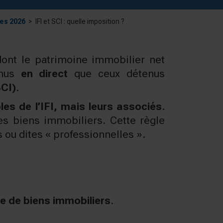
les 2026
IFI et SCI : quelle imposition ?
ont le patrimoine immobilier net
enus
en direct
que ceux détenus
SCI)
.
es de l’IFI, mais leurs associés
.
des biens immobiliers. Cette règle
 ou dites « professionnelles ».
te de biens immobiliers
.