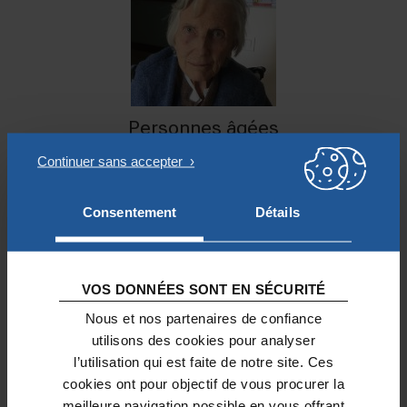
Personnes âgées
VOTRE PROJET EST :
Consentement
Détails
Parisien ;
Fondé sur un besoin observé sur le
VOS DONNÉES SONT EN SÉCURITÉ
terrain ;
Nous et nos partenaires de confiance
Complémentaire de projets menés
utilisons des cookies pour analyser
par des associations partenaires ;
l’utilisation qui est faite de notre site. Ces
En lien avec les paroisses
cookies ont pour objectif de vous procurer la
parisiennes.
meilleure navigation possible en vous offrant