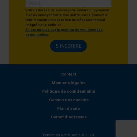
Votre adresse de messagerie servira uniquement
à vous envoyer notre info-lettre. Vous pouvez à
tout moment utiliser le lien de désabonnement
intégré dans celle-ci.
En savoir plus sur la gestion de vos données
personnelles.
S'INSCRIRE
Contact
Mentions légales
Politique de confidentialité
Gestion des cookies
Plan du site
Carnet d’adresses
Fondation Notre Dame © 2024