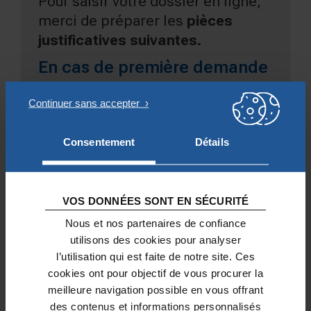
Pour saisir votre dossier en ligne,
merci de préparer les
pièces
justificatives
suivantes.
En cas de première demande
:
Statuts de l’association signés
Copie de la déclaration à la
Consentement
Détails
préfecture ou de la parution au
Journal Officiel
Liste actualisée de l’équipe de
VOS DONNÉES SONT EN SÉCURITÉ
direction, des membres du
Nous et nos partenaires de confiance
bureau et du conseil
utilisons des cookies pour analyser
d’administration (noms et
l’utilisation qui est faite de notre site. Ces
qualité)
cookies ont pour objectif de vous procurer la
Rapports moraux et financiers
meilleure navigation possible en vous offrant
des deux dernières années
des contenus et informations personnalisés