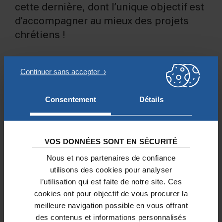
cette dernière, dont l’unique objectif est
d’accompagner au mieux des projets
chrétiens !
DES FONDATIONS ABRITÉES
À PARIS OU EN DEHORS
Consentement
Détails
En tant que fondation abritante, la
Fondation Notre Dame a élargi son objet
VOS DONNÉES SONT EN SÉCURITÉ
aux initiatives non parisiennes.
Nous et nos partenaires de confiance
Certaines fondations faisant appel
utilisons des cookies pour analyser
l’utilisation qui est faite de notre site. Ces
public à la générosité ainsi que des
cookies ont pour objectif de vous procurer la
fondations familiales mettent ainsi en
meilleure navigation possible en vous offrant
œuvre des projets dans toute la France,
des contenus et informations personnalisés