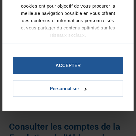
cookies ont pour objectif de vous procurer la
Accédez au site internet de la Fondation
meilleure navigation possible en vous offrant
de l’Abbaye de Lagrasse
en cliquant sur
des contenus et informations personnalisés
ce lien
.
et vous partager du contenu optimisé sur les
réseaux sociaux.
Plus d'informations sur la protection de
CONTACT
vos données.
ACCEPTER
04 68 58 13 12
fondation@lagrasse.org
Personnaliser
COMPTES
Consulter les comptes de la