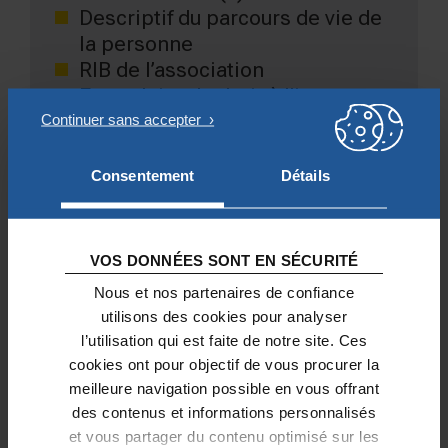
Descriptif du parcours de vie de
la personne
RIB de l’association
Formulaire de droit à l’image
complété
À télécharger ici
Consentement
Détails
La réponse de la Fondation Notre Dame
vous sera transmise par téléphone ou
VOS DONNÉES SONT EN SÉCURITÉ
courriel sous 5 jours ouvrés.
Nous et nos partenaires de confiance
Le versement est réalisé la semaine
utilisons des cookies pour analyser
suivante sur le compte de l’association.
l’utilisation qui est faite de notre site. Ces
cookies ont pour objectif de vous procurer la
Cette dernière doit ensuite régler les
meilleure navigation possible en vous offrant
factures pour lesquelles la somme a été
des contenus et informations personnalisés
débloquée et ne doit en aucun cas
et vous partager du contenu optimisé sur les