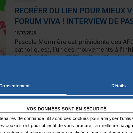
RECRÉER DU LIEN POUR MIEUX VI
FORUM VIVA ! INTERVIEW DE PA
18/03/2025
Pascale Morinière est présidente des AFC
catholiques), l’un des mouvements à l’initi
les 22 et 23 mars 2025 au Parc Floral de
dédié à la famille, à la vie et aux fragilit
associations attachées à la personne hum
commun, avec des conférences, des atelier
Consentement
Détails
À LA UNE
VOS DONNÉES SONT EN SÉCURITÉ
LAVITA : REDONNER LE GOÛT DE
enaires de confiance utilisons des cookies pour analyser l’utilisat
DÉTRESSE PSYCHOLOGIQUE
Ces cookies ont pour objectif de vous procurer la meilleure naviga
es contenus et informations personnalisés et vous partager du c