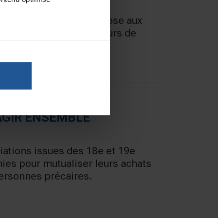
ndation Notre Dame, propose aux
 psychologique un parcours de
AGIR ENSEMBLE
iations issues des 18e et 19e
ies pour mutualiser leurs achats
personnes précaires.