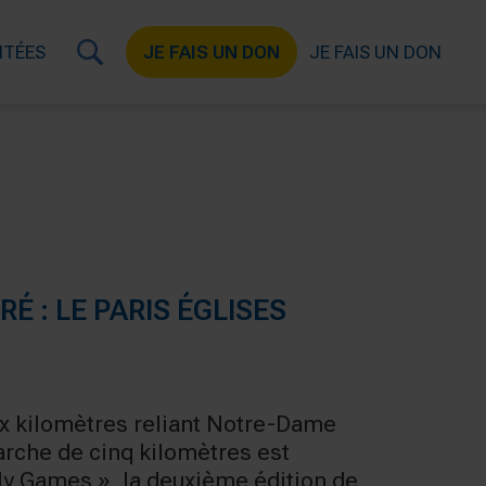
ITÉES
JE FAIS UN DON
JE FAIS UN DON
É : LE PARIS ÉGLISES
ix kilomètres reliant Notre-Dame
arche de cinq kilomètres est
y Games », la deuxième édition de