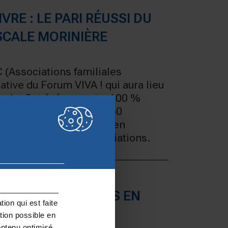
VRE : LE PARI RÉUSSI DU
SCALE MORINIÈRE
 (Associations familiales
ative du Forum VIVA ! qui aura lieu
 Paris. Cet événement « 100 %
és » rassemblera plus de 50
aine et au service du bien
s et un village d’associations.
 VIVRE AUX JEUNES EN
ion qui est faite
tion possible en
ontenu optimisé