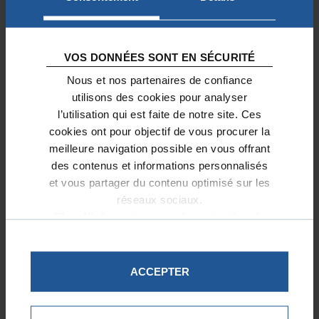
À LA UNE
VOS DONNÉES SONT EN SÉCURITÉ
LA FAPP : 10 ANS AU SERVICE
Nous et nos partenaires de confiance
DU PATRIMOINE
utilisons des cookies pour analyser
l’utilisation qui est faite de notre site. Ces
10/09/2024
cookies ont pour objectif de vous procurer la
Paris compte 139 églises et chapelles
meilleure navigation possible en vous offrant
dont près de 70 sont inscrites ou
des contenus et informations personnalisés
classées au titre des Monuments
et vous partager du contenu optimisé sur les
Historiques. Pour conserver et
réseaux sociaux.
transmettre aux générations futures cet
Plus d'informations sur la protection de
héritage, la Fondation Avenir du
vos données.
Patrimoine à Paris (FAPP) a été créée en
2014.
ACCEPTER