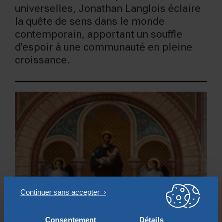
universelles, Jonathan Langlois éclaire
la quête de sens dans le monde
contemporain, apportant un souffle
d’espoir à une communauté en pleine
croissance.
Consentement
Détails