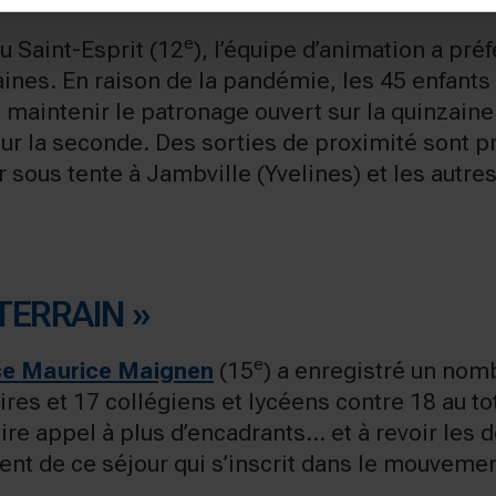
e
u Saint-Esprit (12
), l’équipe d’animation a pré
nes. En raison de la pandémie, les 45 enfants 
é maintenir le patronage ouvert sur la quinzaine 
r la seconde. Des sorties de proximité sont pr
 sous tente à Jambville (Yvelines) et les autr
TERRAIN »
e
e Maurice Maignen
(15
) a enregistré un nomb
res et 17 collégiens et lycéens contre 18 au tot
aire appel à plus d’encadrants… et à revoir les
nt de ce séjour qui s’inscrit dans le mouveme