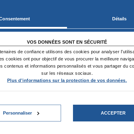
XIMITÉ
 plages du
Consentement
Détails
 de jeunes de l’ACEL
 le camp a une triple
VOS DONNÉES SONT EN SÉCURITÉ
e souffler durant une
enaires de confiance utilisons des cookies pour analyser l’utilisat
 confinement dans
Ces cookies ont pour objectif de vous procurer la meilleure naviga
s ; emmener les
es contenus et informations personnalisés et vous partager du c
air (pour beaucoup
sur les réseaux sociaux.
ortie de Paris de l’été)
Plus d'informations sur la protection de vos données.
té (avec la fermeture
a directrice de
nellement tous les
leur situation et de
Personnaliser
ACCEPTER
ts malgré leurs