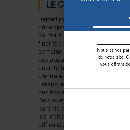
LE CHOIX DE LA PRO
Départ pour la Normandie et les
débarquement pour une vingtaine
e
Saint-Laurent (10
). Cette année,
finalité : permettre aux parents d
Nous et nos part
semaine après les deux mois de
de notre site. 
des appartements parfois exigu
vous offrant d
enfants hors de Paris, au grand 
d’entre eux il s’agira de la seule s
; réapprendre la vie en collectivi
des écoles depuis la mi-mars). L
l’association a rencontré person
parents afin de bien comprendre 
les inciter à inscrire leurs enfan
difficultés financières.