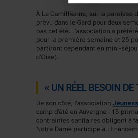
À La Camillienne, sur la paroisse d
prévu dans le Gard pour deux semai
pas cet été. L’association a préfér
pour la première semaine et 25 pou
partiront cependant en mini-séjour
d’Oise).
« UN RÉEL BESOIN DE 
De son côté, l’association
Jeuness
camp d’été en Auvergne : 15 primai
contraintes sanitaires obligent à f
Notre Dame participe au financeme