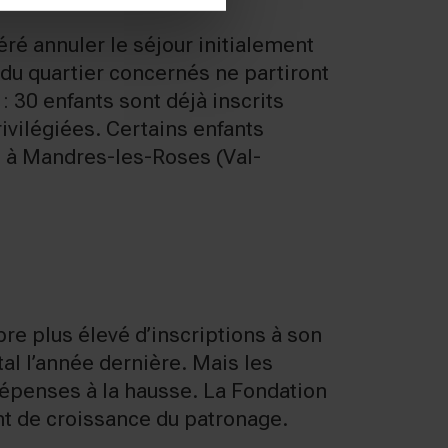
féré annuler le séjour initialement
du quartier concernés ne partiront
: 30 enfants sont déjà inscrits
ivilégiées. Certains enfants
es à Mandres-les-Roses (Val-
re plus élevé d’inscriptions à son
al l’année dernière. Mais les
 dépenses à la hausse. La Fondation
nt de croissance du patronage.