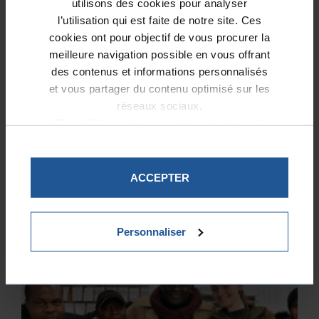
utilisons des cookies pour analyser
SI NOUS FAISIONS DE LA
l’utilisation qui est faite de notre site. Ces
cookies ont pour objectif de vous procurer la
PAUVRETÉ NOTRE PRIORITÉ
meilleure navigation possible en vous offrant
MAINTENANT ?
des contenus et informations personnalisés
et vous partager du contenu optimisé sur les
04/03/2024
réseaux sociaux.
Avec la cantine familiale de Sant’Egidio,
Plus d'informations sur la protection de
la Fondation Notre Dame soutient un
vos données.
projet où les plus démunis sont reçus
comme à la maison, autour d’un
ACCEPTER
déjeuner assis, à table.
Personnaliser