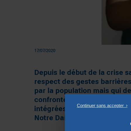
17/07/2020
Depuis le début de la crise s
respect des gestes barrières 
par la population mais qui de
confrontées à des achats ob
intégrées aux projets de
séj
Notre Dame apporte déjà un 