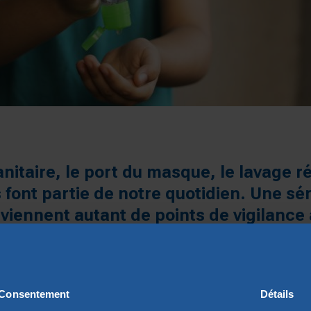
anitaire, le port du masque, le lavage r
font partie de notre quotidien. Une sér
viennent autant de points de vigilance 
ligatoires d’équipements. Des dépense
ours d’été
des patronages parisiens, pou
soutien de 10 000 €.
Consentement
Détails