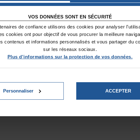
 les enfants ont finalement repris le chemin de
du Groupe Amical Sportif de Clignancourt (GAC)
VOS DONNÉES SONT EN SÉCURITÉ
s des logements souvent exigus et rassurés p
enaires de confiance utilisons des cookies pour analyser l’utilisat
ont progressivement été moins réticents à laiss
Ces cookies ont pour objectif de vous procurer la meilleure naviga
 dû effectuer de nombreux achats afin de respect
es contenus et informations personnalisés et vous partager du c
reprise des activités d’autant plus coûteuse que 
sur les réseaux sociaux.
Plus d'informations sur la protection de vos données.
 à l’achat de gel hydroalcoolique et de distrib
 les animateurs dans chaque salle d’activités.
istributeurs de serviettes en papier. Ces acquis
Personnaliser
ACCEPTER
n respectant les normes sanitaires. Les fourni
et été. Un matériel déjà testé et approuvé par 