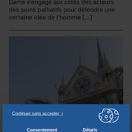
Dame s’engage aux côtés des acteurs
des soins palliatifs pour défendre une
certaine idée de l’homme [...]
À LA UNE
Consentement
Détails