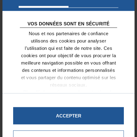
NOTRE-DAME 2030 : UNE
NOUVELLE ÉTAPE POUR UN
VOS DONNÉES SONT EN SÉCURITÉ
MONUMENT VIVANT
Nous et nos partenaires de confiance
utilisons des cookies pour analyser
25/11/2025
l’utilisation qui est faite de notre site. Ces
Depuis sa réouverture en décembre
cookies ont pour objectif de vous procurer la
2024, Notre-Dame de Paris a retrouvé
meilleure navigation possible en vous offrant
son souffle. Sa lumière, ses chants, la
des contenus et informations personnalisés
ferveur de ses fidèles et
et vous partager du contenu optimisé sur les
l’émerveillement de ses visiteurs ont
réseaux sociaux.
réinvesti les lieux, témoignant d’un
Plus d'informations sur la protection de
attachement mondial à cet édifice
vos données.
emblématique.
ACCEPTER