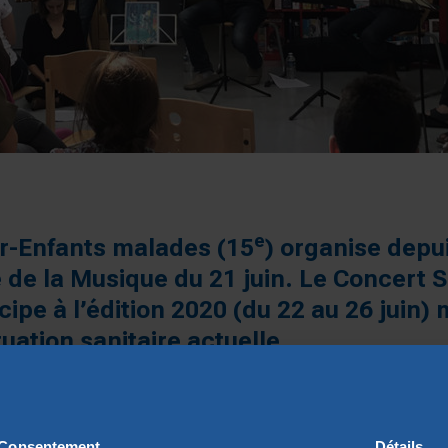
e
er-Enfants malades (15
) organise depu
 de la Musique du 21 juin. Le Concert Sp
ipe à l’édition 2020 (du 22 au 26 juin)
tuation sanitaire actuelle.
Le
Concert Spirituel
, ensemble français
depuis septembre 2019 au chevet des enf
Consentement
Détails