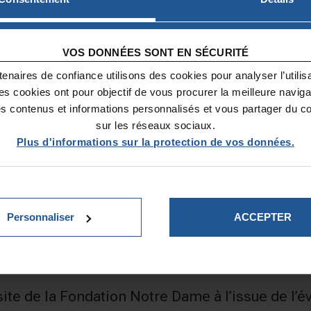
la Fondation Notre Dame, intervient de ma
la musique.
VOS DONNÉES SONT EN SÉCURITÉ
Depuis le mois de mars, en raison des con
interventions mensuelles qu’il menait da
enaires de confiance utilisons des cookies pour analyser l’utilisat
Ces cookies ont pour objectif de vous procurer la meilleure naviga
ou dans l’amphithéâtre sont suspendues.
es contenus et informations personnalisés et vous partager du c
Une représentation musicale enregistrée
sur les réseaux sociaux.
minutes est donc prévue. Un duo composé 
Plus d'informations sur la protection de vos données.
conte et interprète sur sept morceaux d
de Jean-Philippe Rameau (1683-1764).
Personnaliser
ACCEPTER
aine
sur le site de la radio Necker
, le canal int
 depuis leur chambre. Le moyen le plus sûr de l
 site de la Fondation Notre Dame à l’issue de l’