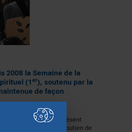
is 2008 la Semaine de la
er
irituel (1
), soutenu par la
 maintenue de façon
 de musique baroque, présent
ants malades avec le soutien de