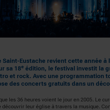
se Saint-Eustache revient cette année à 
e
ur sa 18
édition, le festival investit la
ro et rock. Avec une programmation tou
ose des concerts gratuits dans un déc
que les 36 heures voient le jour en 2005. Le cur
 découvrir leur église à travers la musique. C