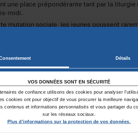
nt une place prépondérante tant par la liturgie
ès-midi.
te mutation sociale, les jeunes poussent rareme
ion de faire connaître Saint-Eustache auprès d’u
eront le mardi 20 juin
Consentement
Détails
e termineront le
ture à 20 heures.
VOS DONNÉES SONT EN SÉCURITÉ
ite, est le seul du
enaires de confiance utilisons des cookies pour analyser l’utilisat
sous les voûtes de
Ces cookies ont pour objectif de vous procurer la meilleure naviga
de l’événement, même
es contenus et informations personnalisés et vous partager du c
sur les réseaux sociaux.
Plus d'informations sur la protection de vos données.
t pas écartée. Chaque
ser l’arrangement