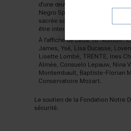
d’une œuvre liturgique (Gospel,
Negro Spiritual…), faisant ainsi 
sacrée sous un angle insolite. Un
être interprété par un groupe de
e
À l’affiche de cette 18
édition : 
James, Ysé, Lisa Ducasse, Lover
Lisette Lombé, TRENTE, Ines Che
Almée, Consuelo Lepauw, Nina V
Montembault, Baptiste-Florian M
Conservatoire Mozart.
Le soutien de la Fondation Notre 
sécurité.