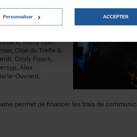
 Requiem, psaume,
vivre la musique
Personnaliser
ACCEPTER
 Ave Maria peut ainsi
 rock…
Czesare, Romy Ryan
man, Cloé du Trefle &
rifi, Cindy Pooch,
ersyp, Alex
arle-Ouvrard,
Dame permet de financer les frais de communicat