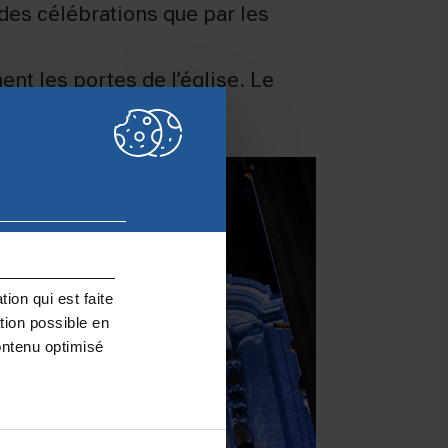
 des célébrations que par les
nt les portes de l’église. Le
n public différent.
ion qui est faite
tion possible en
ontenu optimisé