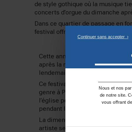
de style gothique où la musique tie
concerts d’orgue du dimanche apr
Dans ce quartier de passage en for
festival offre donc une belle occas
Cette année, les concerts démarr
après la messe de 18 heures et s
lendemain avec le concert de clô
Ce festival, dont l’entrée est gratu
Nous et nos part
genre à Paris : la musique règne 
de notre site. 
l’église pendant toute la durée 
vous offrant d
pendant les messes.
La dimension sacrée du lieu n’es
artiste se voit proposer de réali