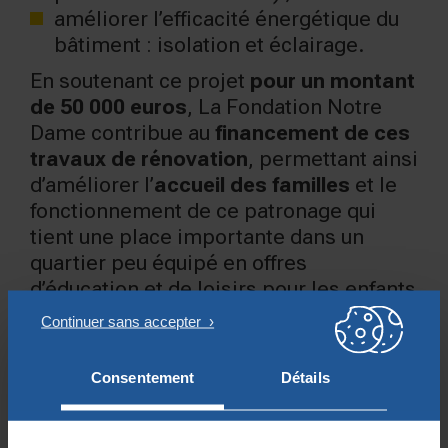
améliorer l’efficacité énergétique du
bâtiment : isolation et éclairage.
En soutenant ce projet
pour un montant
de 50 000 euros
, La Fondation Notre
Dame contribue au
financement de ces
travaux de rénovation
, permettant ainsi
d’améliorer l’
accueil des familles
et le
fonctionnement de ce patronage qui
tient une place importante dans un
quartier peu équipé en offres
d’éducation et de loisirs pour les enfants
et les jeunes.
FND © DR
Consentement
Détails