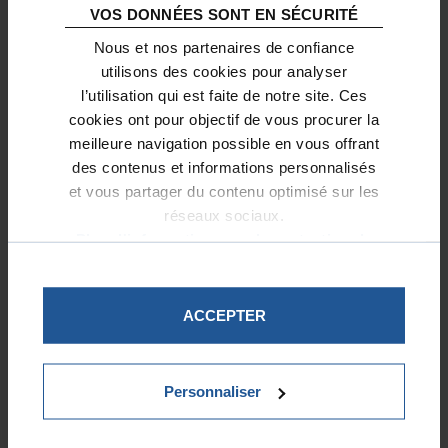
AUTRES PROJETS SOUTENUS
VOS DONNÉES SONT EN SÉCURITÉ
Nous et nos partenaires de confiance
utilisons des cookies pour analyser
l’utilisation qui est faite de notre site. Ces
cookies ont pour objectif de vous procurer la
meilleure navigation possible en vous offrant
des contenus et informations personnalisés
et vous partager du contenu optimisé sur les
réseaux sociaux.
Plus d'informations sur la protection de
vos données.
ACCEPTER
L’anglais comme tremplin pour les jeunes
d’ARPEJ-14
Personnaliser