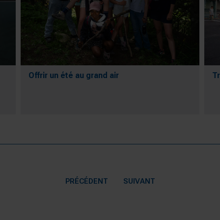
Offrir un été au grand air
Tr
PRÉCÉDENT
SUIVANT