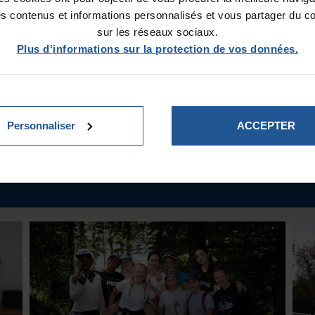
es contenus et informations personnalisés et vous partager du c
sur les réseaux sociaux.
Vous pouvez soutenir ce projet en cliquant
ici
Plus d'informations sur la protection de vos données.
© Gil Fornet
Personnaliser
ACCEPTER