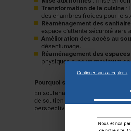
Mise aux normes
: mise en conf
Transformation de la cuisine
: 
des chambres froides pour le s
Réaménagement des sanitaire
espace d’attente sécurisé sera a
Amélioration des accès au sou
désenfumage.
Réaménagement des espaces
physiques avec un maximum de
Pourquoi soutenir ce projet ?
En soutenant cette rénovation, vou
de soutien pour les jeunes du quart
perspectives d’avenir et de leur 
Nous et nos part
de notre site. 