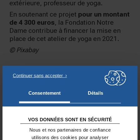
extérieure, professeur de yoga.
En soutenant ce projet
pour un montant
de 4 300 euros
, la Fondation Notre
Dame contribue à financer la mise en
place de cet atelier de yoga en 2021.
© Pixabay
AUTRES PROJETS SOUTENUS
Consentement
Détails
VOS DONNÉES SONT EN SÉCURITÉ
Nous et nos partenaires de confiance
utilisons des cookies pour analyser