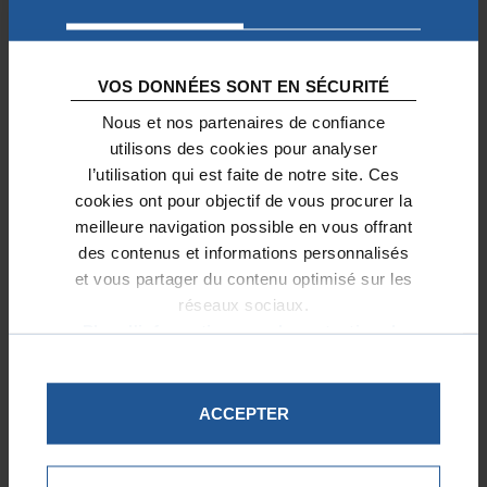
L’acte de donation doit obligatoirement
être reçu par un notaire.
VOS DONNÉES SONT EN SÉCURITÉ
En savoir plus sur la Transmission
Nous et nos partenaires de confiance
de patrimoine
utilisons des cookies pour analyser
l’utilisation qui est faite de notre site. Ces
cookies ont pour objectif de vous procurer la
meilleure navigation possible en vous offrant
des contenus et informations personnalisés
et vous partager du contenu optimisé sur les
réseaux sociaux.
Plus d'informations sur la protection de
vos données.
ACCEPTER
VOTRE CONTACT