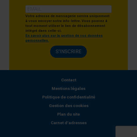
Votre adresse de messagerie servira uniquement
à vous envoyer notre info-lettre. Vous pouvez à
tout moment utiliser le lien de désabonnement
intégré dans celle-ci.
En savoir plus sur la gestion de vos données
personnelles.
S'INSCRIRE
Contact
Mentions légales
Politique de confidentialité
Gestion des cookies
Plan du site
Carnet d’adresses