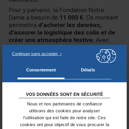
Pour y parvenir, la Fondation Notre
Dame a besoin de
11 000 €
. Ce montant
permettra
d’acheter les denrées,
d’assurer la logistique des colis et de
créer une atmosphère festive
. Avec
votre soutien, nous pouvons illuminer le
Noël de ceux qui en ont le plus besoin.
© Geraud Bosman
Consentement
Détails
AUTRES PROJETS SOUTENUS
VOS DONNÉES SONT EN SÉCURITÉ
Nous et nos partenaires de confiance
utilisons des cookies pour analyser
l’utilisation qui est faite de notre site. Ces
cookies ont pour objectif de vous procurer la