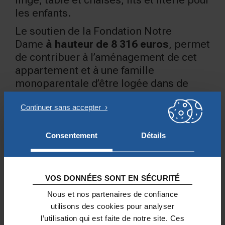
linge, table et chaises, lits et literie pour
les enfants.
Le soutien de la Fondation Notre
Dame
à hauteur de 8 316 euros
, permet
de contribuer à l’aménagement de cet
appartement et à une famille
monoparentale d’être logée dans de
bonnes conditions, pour l’aider ensuite à
se réinsérer durablement dans la
société.
Consentement
Détails
© Eric Robert
VOS DONNÉES SONT EN SÉCURITÉ
AUTRES PROJETS SOUTENUS
Nous et nos partenaires de confiance
utilisons des cookies pour analyser
l’utilisation qui est faite de notre site. Ces