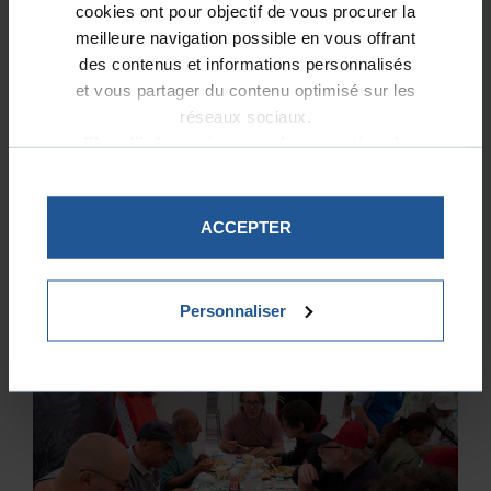
cookies ont pour objectif de vous procurer la
meilleure navigation possible en vous offrant
des contenus et informations personnalisés
et vous partager du contenu optimisé sur les
réseaux sociaux.
Plus d'informations sur la protection de
vos données.
ACCEPTER
La Bagagerie d’Antigel : un refuge pour
souffler et se reconstruire
Personnaliser