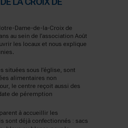
DE LA CROIX DE
 Notre-Dame-de-la-Croix de
ns au sein de l’association Août
uvrir les locaux et nous explique
unies.
 situées sous l’église, sont
ées alimentaires non
ur, le centre reçoit aussi des
a date de péremption
arent à accueillir les
is sont déjà confectionnés : sacs