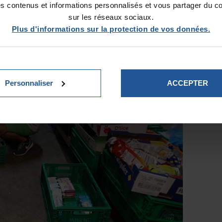
es contenus et informations personnalisés et vous partager du c
sur les réseaux sociaux.
Plus d'informations sur la protection de vos données.
Personnaliser
ACCEPTER