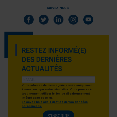
SUIVEZ-NOUS :
RESTEZ INFORMÉ(E)
DES DERNIÈRES
ACTUALITÉS
Votre adresse de messagerie servira uniquement
à vous envoyer notre info-lettre. Vous pouvez à
tout moment utiliser le lien de désabonnement
intégré dans celle-ci.
En savoir plus sur la gestion de vos données
personnelles.
S'INSCRIRE