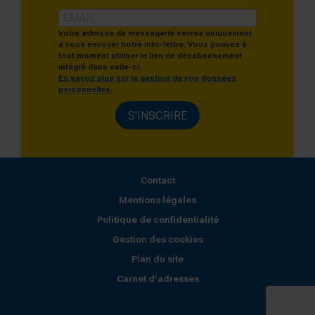
Votre adresse de messagerie servira uniquement
à vous envoyer notre info-lettre. Vous pouvez à
tout moment utiliser le lien de désabonnement
intégré dans celle-ci.
En savoir plus sur la gestion de vos données
personnelles.
S'INSCRIRE
Contact
Mentions légales
Politique de confidentialité
Gestion des cookies
Plan du site
Carnet d’adresses