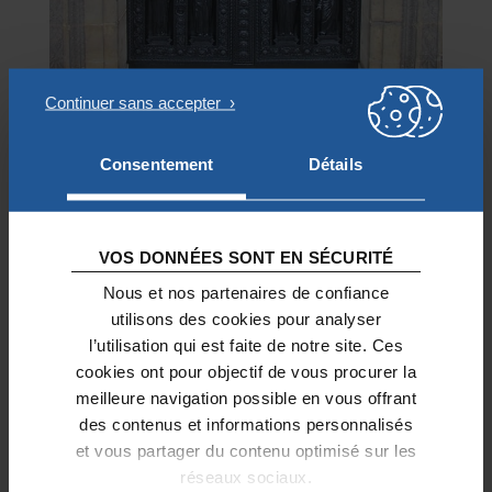
Consentement
Détails
Sur les photos ci-dessus, on peut voir le
résultat spectaculaire des travaux de
restauration. En accord avec la
conservation des monuments
VOS DONNÉES SONT EN SÉCURITÉ
historiques d’Île-de-France, le noir
Nous et nos partenaires de confiance
bronze a été choisi pour mettre en
utilisons des cookies pour analyser
l’utilisation qui est faite de notre site. Ces
valeur le
relief de la porte
et retrouver le
cookies ont pour objectif de vous procurer la
modelé de la fonte
.
meilleure navigation possible en vous offrant
des contenus et informations personnalisés
et vous partager du contenu optimisé sur les
réseaux sociaux.