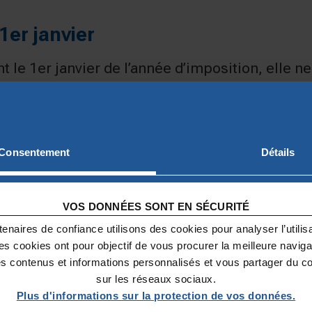
1er janvier
nt le 1er janvier de l’année d’imposition, elle n
s être déduite.
ré d’IFI
Consentement
Détails
 pour une activité principale,
VOS DONNÉES SONT EN SÉCURITÉ
 exonération spécifique.
enaires de confiance utilisons des cookies pour analyser l’utilisat
respondante n’est pas déductible.
Ces cookies ont pour objectif de vous procurer la meilleure naviga
es contenus et informations personnalisés et vous partager du c
sur les réseaux sociaux.
Plus d'informations sur la protection de vos données.
 déductibles