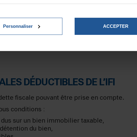
e champ des dettes fiscales déductibles IFI.
Personnaliser
ACCEPTER
s,
LES DÉDUCTIBLES DE L’IFI
 dette fiscale pouvant être prise en compte.
ous conditions :
 dus sur un bien immobilier taxable,
 détention du bien,
ibles,