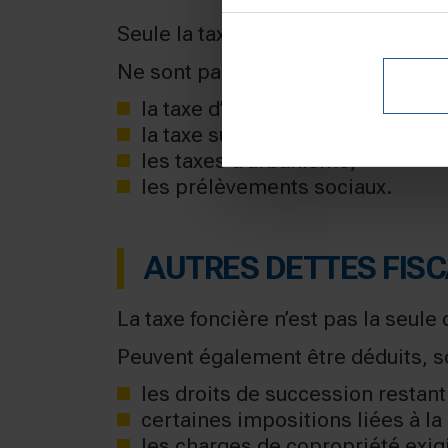
Seule la taxe foncière entre dans l
Ne sont pas déductibles :
la taxe d’habitation,
la taxe sur les logements vacant
les taxes d’urbanisme,
les prélèvements sociaux.
AUTRES DETTES FISCA
La taxe foncière n’est pas la seule
Peuvent également être déduits, s
les droits de succession restant
certaines impositions liées à la
les charges de copropriété exig