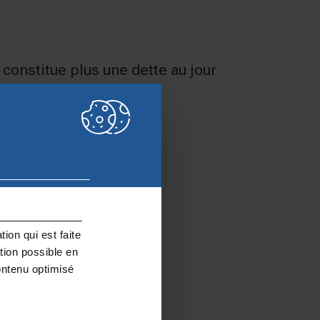
e constitue plus une dette au jour
ion qui est faite
tion possible en
ontenu optimisé