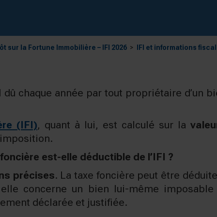
ôt sur la Fortune Immobilière – IFI 2026
IFI et informations fisca
l dû chaque année par tout propriétaire d’un bi
re (IFI)
, quant à lui, est calculé sur la
valeu
’imposition.
 foncière est-elle déductible de l’IFI ?
ons précises
. La taxe foncière peut être déduite 
i elle concerne un bien lui-même imposable à
tement déclarée et justifiée.