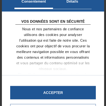
Consentement
Détails
ce justificatif avec votre déclaration
d’impôt
. Il suffit de renseigner votre don
dans la déclaration. L’avoir vous permet
VOS DONNÉES SONT EN SÉCURITÉ
néanmoins d’être rassuré(e) sur la
Nous et nos partenaires de confiance
validité de votre don et le bien-fondé de
utilisons des cookies pour analyser
la réduction d’impôt dont vous
l’utilisation qui est faite de notre site. Ces
bénéficiez.
cookies ont pour objectif de vous procurer la
meilleure navigation possible en vous offrant
En cas de contrôle fiscal, vous pouvez
des contenus et informations personnalisés
être amené(e) à l’utiliser.
et vous partager du contenu optimisé sur les
L’administration peut en effet vous
réseaux sociaux.
demander de lui fournir les justificatifs
Plus d'informations sur la protection de
liés à vos
déclarations d’impôt au titre
vos données.
de l’Impôt sur le Revenu
ou de l’Impôt
sur la Fortune Immobilière.
ACCEPTER
Il est donc nécessaire de conserver vos