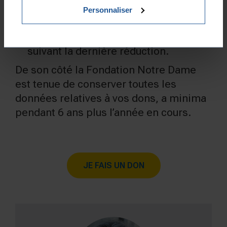
reçus fiscaux :
Personnaliser
Pendant 3 ans suivant le versement ;
En cas de report, pendant 3 ans
suivant la dernière réduction.
De son côté la Fondation Notre Dame
est tenue de conserver toutes les
données relatives à vos dons, a minima
pendant 6 ans plus l’année en cours.
JE FAIS UN DON