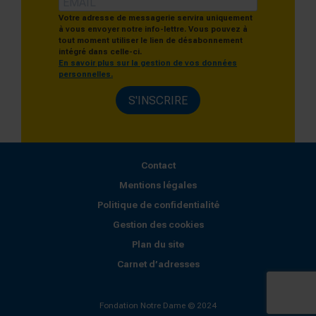
Votre adresse de messagerie servira uniquement
à vous envoyer notre info-lettre. Vous pouvez à
tout moment utiliser le lien de désabonnement
intégré dans celle-ci.
En savoir plus sur la gestion de vos données
personnelles.
S'INSCRIRE
Contact
Mentions légales
Politique de confidentialité
Gestion des cookies
Plan du site
Carnet d’adresses
Fondation Notre Dame © 2024