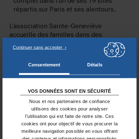
complet dans l’un de ses 19 sites
répartis sur Paris et ses alentours.
L’association Sainte-Geneviève
accueille des familles dans des
appartements qu’elle met à leur
disposition pour une durée déterminée
(2 ans) le temps qu’elles se
Consentement
Détails
reconstruisent et trouvent une solution
pérenne pour pouvoir se passer à terme
d’un
accompagnement logement
. En
VOS DONNÉES SONT EN SÉCURITÉ
parallèle, elle accompagne ces familles
Nous et nos partenaires de confiance
dans leur réinsertion. Les financements
utilisons des cookies pour analyser
octroyés par la Fondation Notre Dame
l’utilisation qui est faite de notre site. Ces
concernent principalement la
cookies ont pour objectif de vous procurer la
rénovation des logements
.
meilleure navigation possible en vous offrant
des contenus et informations personnalisés