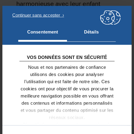
harmonieuse avec leur enfant
et d’acquérir de l’autonomie dans la
vie quotidienne.
En accueillant des femmes
Consentement
Détails
étrangères, souvent sans-papiers,
en très grande précarité,
avec leur(s)
enfant(s) et en les hébergeant le
VOS DONNÉES SONT EN SÉCURITÉ
temps qu’elles puissent régulariser
leur situation et se former… pour
Nous et nos partenaires de confiance
prendre ensuite leur indépendance.
utilisons des cookies pour analyser
l’utilisation qui est faite de notre site. Ces
cookies ont pour objectif de vous procurer la
meilleure navigation possible en vous offrant
des contenus et informations personnalisés
et vous partager du contenu optimisé sur les
DERNIERS PROJETS SOUTENUS
réseaux sociaux.
DANS LE DOMAINE DE LA FAMILLE
Plus d'informations sur la protection de
vos données.