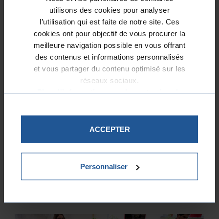
utilisons des cookies pour analyser
l’utilisation qui est faite de notre site. Ces
AUTRES PROJETS SOUTENUS
cookies ont pour objectif de vous procurer la
meilleure navigation possible en vous offrant
des contenus et informations personnalisés
et vous partager du contenu optimisé sur les
réseaux sociaux.
Plus d'informations sur la protection de
vos données.
ACCEPTER
La Bagagerie d’Antigel : un refuge pour
Personnaliser
souffler et se reconstruire