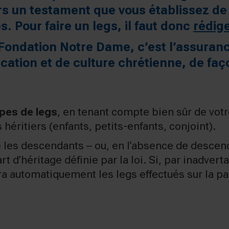
ers un testament que vous établissez de
ès. Pour
faire un legs
, il faut donc
rédig
a Fondation Notre Dame
, c’est l’assuran
ucation et de culture chrétienne, de fa
ypes de legs
, en tenant compte bien sûr de votre
héritiers (enfants, petits-enfants, conjoint).
e les descendants – ou, en l’absence de descenda
t d’héritage définie par la loi. Si, par inadverta
ira automatiquement les legs effectués sur la par