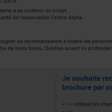
2 000 €.
Dame a pu soutenir un projet
 santé de l’association Centre Alpha
igner sa reconnaissance à toutes les personnes
partie de leurs biens. Qu’elles soient ici profon
Je souhaite rec
brochure par co
«
» indique les cha
*