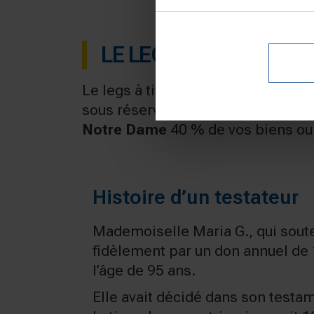
LE LEGS À TITRE UNIV
Le legs à titre universel permet d
sous réserve des droits des hérit
Notre Dame
40 % de vos biens ou 
Histoire d’un testateur
Mademoiselle Maria G., qui sout
fidèlement par un don annuel de 
l’âge de 95 ans.
Elle avait décidé dans son testa