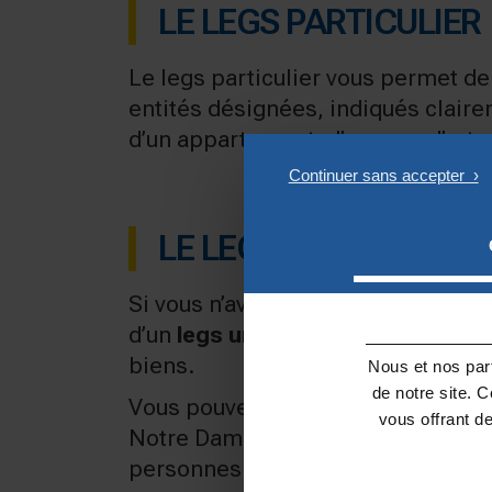
LE LEGS PARTICULIER
Le legs particulier vous permet d
entités désignées, indiqués clair
d’un appartement, d’œuvres d’art,
LE LEGS UNIVERSEL
Si vous n’avez pas d’héritiers rés
d’un
legs universel
. Ce legs perme
biens.
Nous et nos part
de notre site. 
Vous pouvez ainsi décider de faire
vous offrant d
Notre Dame. Il vous est aussi poss
personnes ou associations, il s’agit