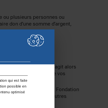
e ou plusieurs personnes ou
faire don d’une somme d’argent,
e que vous possédez
: il s’agit alors
ciaires de la totalité de vos
ion qui est faite
tion possible en
tion caritative comme la Fondation
ontenu optimisé
dation Notre Dame et d’autres