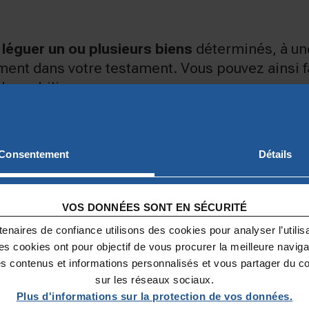
e
léguer un ou plusieurs biens
déterminés, à un
ement dans votre testament. Vous pouvez ainsi 
 de mobilier…
Consentement
Détails
ervataires, vous pouvez
léguer la totalité de c
VOS DONNÉES SONT EN SÉCURITÉ
t de désigner une ou plusieurs personnes bénéfi
enaires de confiance utilisons des cookies pour analyser l’utilisat
Ces cookies ont pour objectif de vous procurer la meilleure naviga
 un
legs universel
en totalité pour une organisa
es contenus et informations personnalisés et vous partager du c
ible de partager ce legs universel entre la Fon
sur les réseaux sociaux.
 alors d’un legs universel conjoint.
Plus d'informations sur la protection de vos données.