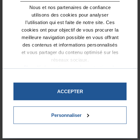
Nous et nos partenaires de confiance
JUSTIFICATIF DU DON IFI
utilisons des cookies pour analyser
l’utilisation qui est faite de notre site. Ces
L’absence de reçu fiscal peut avoir des
cookies ont pour objectif de vous procurer la
conséquences financières.
meilleure navigation possible en vous offrant
des contenus et informations personnalisés
et vous partager du contenu optimisé sur les
Refus de la réduction d’IFI
réseaux sociaux.
Plus d'informations sur la protection de
vos données.
Si le contribuable n’est pas en mesure
de produire le justificatif,
ACCEPTER
l’administration peut :
refuser la réduction d’impôt,
recalculer le montant d’IFI dû,
Personnaliser
réclamer les sommes non
acquittées.