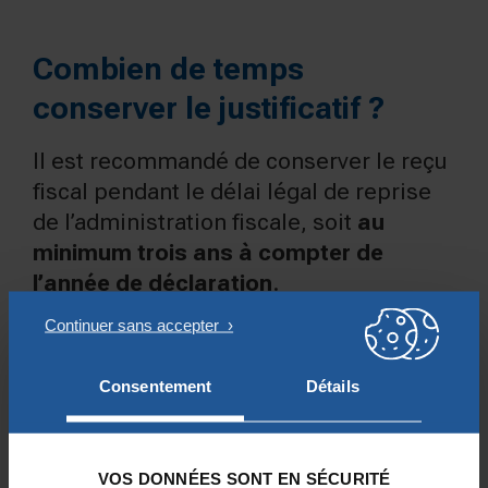
Combien de temps
conserver le justificatif ?
Il est recommandé de conserver le reçu
fiscal pendant le délai légal de reprise
de l’administration fiscale, soit
au
minimum trois ans à compter de
l’année de déclaration
.
En pratique, une conservation plus
longue peut être prudente.
Consentement
Détails
RISQUES EN CAS
D’ABSENCE DE
VOS DONNÉES SONT EN SÉCURITÉ