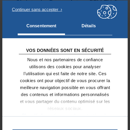
Christophe Rousselot »
– BFM TV, 9
juin 2020
« Coronavirus : le chantier de Notre-
Dame reprendra progressivement à
Consentement
Détails
partir du 27 avril »
avec Christophe
Rousselot – Europe 1, 23 avril 2020
« Notre-Dame : les promesses de
VOS DONNÉES SONT EN SÉCURITÉ
904 millions de dons ont toutes été
Nous et nos partenaires de confiance
sécurisées »
– Les Echos, 16 avril
utilisons des cookies pour analyser
2020
l’utilisation qui est faite de notre site. Ces
« Rencontre avec Christophe
cookies ont pour objectif de vous procurer la
Rousselot, délégué de la Fondation
meilleure navigation possible en vous offrant
Notre Dame »
– Radio Notre Dame,
des contenus et informations personnalisés
émission Rencontre, 15 avril 2020
et vous partager du contenu optimisé sur les
« 1 an après l’incendie de Notre-
réseaux sociaux.
Dame : Entretien avec Christophe
Plus d'informations sur la protection de
Rousselot »
– France Générosités, 14
vos données.