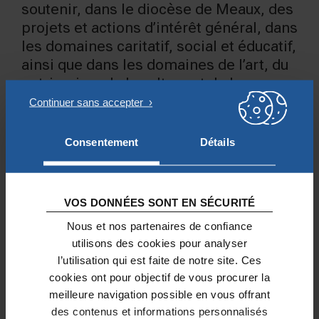
soutenir, dans le diocèse de Meaux, des
projets et actions d’intérêt général, dans
les domaines caritatif, social et éducatif,
ainsi que dans les domaines de l’art, du
patrimoine, de la culture et de la
communication.
Consentement
Détails
COMPTES
VOS DONNÉES SONT EN SÉCURITÉ
Consulter les comptes de la
Nous et nos partenaires de confiance
Fondation Saint Etienne
utilisons des cookies pour analyser
l’utilisation qui est faite de notre site. Ces
Comptes 2025
cookies ont pour objectif de vous procurer la
meilleure navigation possible en vous offrant
Comptes 2024
des contenus et informations personnalisés