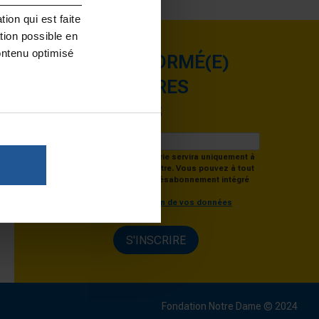
ion qui est faite
tion possible en
ontenu optimisé
RESTEZ INFORMÉ(E)
DES DERNIÈRES
ACTUALITÉS
Votre adresse de messagerie servira uniquement à
vous envoyer notre info-lettre. Vous pouvez à tout
moment utiliser le lien de désabonnement intégré
dans celle-ci.
En savoir plus sur la gestion de vos données
personnelles.
S'INSCRIRE
Fondation Notre Dame © 2024