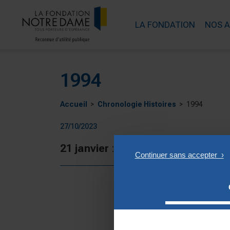
LA FONDATION
NOS 
1994
Accueil
Chronologie Histoires
1994
27/10/2023
21 janvier
: Présentation officiell