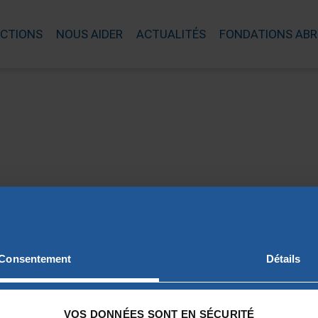
ACTIONS
NOUS AIDER
ACTUALITÉS
FONDATIONS ABR
e de la Fondation Notre Dame lors d’une Confér
PRÉCÉDENT
SUIVANT
Consentement
Détails
VOS DONNÉES SONT EN SÉCURITÉ