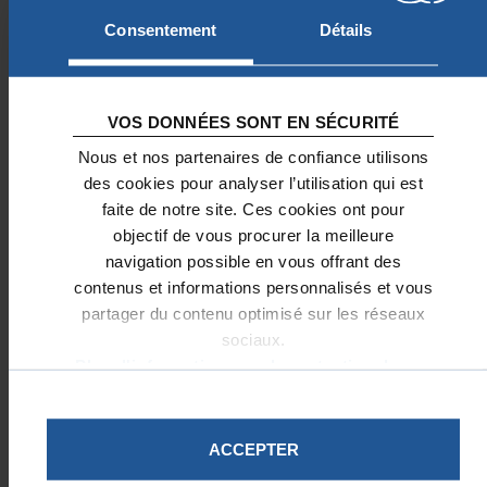
contacter l’équipe Fondations Privées :
Consentement
Détails
01 78 91 91 26
fondations.privees@fondationnotredame.
VOS DONNÉES SONT EN SÉCURITÉ
Nous et nos partenaires de confiance utilisons
des cookies pour analyser l’utilisation qui est
faite de notre site. Ces cookies ont pour
objectif de vous procurer la meilleure
navigation possible en vous offrant des
contenus et informations personnalisés et vous
partager du contenu optimisé sur les réseaux
sociaux.
Plus d'informations sur la protection de vos
données.
JE FAIS UN DON
ACCEPTER
NOUS AIDER