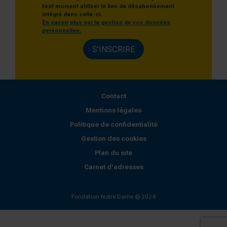
tout moment utiliser le lien de désabonnement
intégré dans celle-ci.
En savoir plus sur la gestion de vos données
personnelles.
S'INSCRIRE
Contact
Mentions légales
Politique de confidentialité
Gestion des cookies
Plan du site
Carnet d’adresses
Fondation Notre Dame © 2024