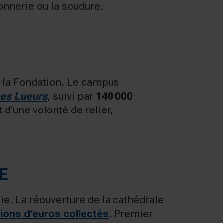
onnerie ou la soudure.
de la Fondation. Le campus
es Lueurs
, suivi par
140 000
d’une volonté de relier,
E
die. La réouverture de la cathédrale
lions d’euros collectés
. Premier