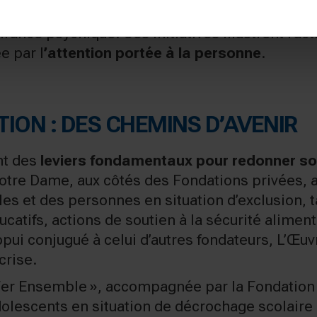
ion
LaVita
, qui propose un accompagnement thé
rance psychique. Ces initiatives illustrent l’ac
e par l
’attention portée à la personne
.
TION : DES CHEMINS D’AVENIR
nt des
leviers fondamentaux pour redonner sou
otre Dame, aux côtés des Fondations privées, a 
es et des personnes en situation d’exclusion, tan
ucatifs, actions de soutien à la sécurité aliment
ppui conjugué à celui d’autres fondateurs, L’Œuvr
crise.
 Fer Ensemble », accompagnée par la Fondation
olescents en situation de décrochage scolaire 