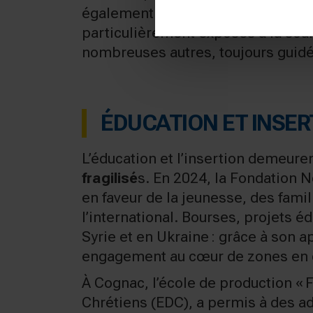
également aux côtés de l’associat
particulièrement exposés à la souff
nombreuses autres, toujours guidé
ÉDUCATION ET INSER
L’éducation et l’insertion demeure
fragilisé
s. En 2024, la Fondation N
en faveur de la jeunesse, des famill
l’international. Bourses, projets éd
Syrie et en Ukraine : grâce à son a
engagement au cœur de zones en 
À Cognac, l’école de production «
Chrétiens (EDC), a permis à des ad