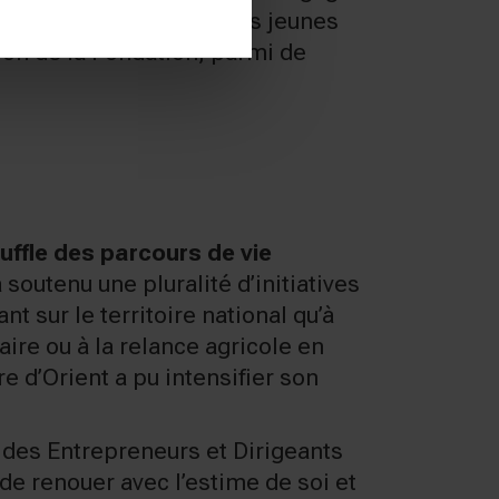
rapeutique gratuit à des jeunes
tion de la Fondation, parmi de
ffle des parcours de vie
soutenu une pluralité d’initiatives
t sur le territoire national qu’à
aire ou à la relance agricole en
e d’Orient a pu intensifier son
 des Entrepreneurs et Dirigeants
de renouer avec l’estime de soi et