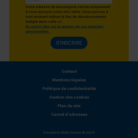
Votre adresse de messagerie servira uniquement
à vous envoyer notre info-lettre. Vous pouvez à
tout moment utiliser le lien de désabonnement
intégré dans celle-ci.
En savoir plus sur la gestion de vos données
personnelles.
S'INSCRIRE
Contact
Mentions légales
Politique de confidentialité
Gestion des cookies
Plan du site
Carnet d’adresses
Fondation Notre Dame © 2024