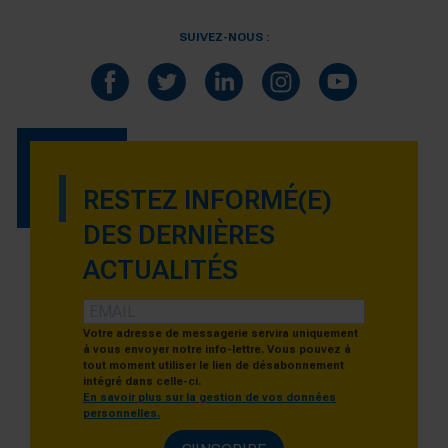
SUIVEZ-NOUS :
RESTEZ INFORMÉ(E)
DES DERNIÈRES
ACTUALITÉS
Votre adresse de messagerie servira uniquement
à vous envoyer notre info-lettre. Vous pouvez à
tout moment utiliser le lien de désabonnement
intégré dans celle-ci.
En savoir plus sur la gestion de vos données
personnelles.