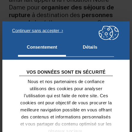
Dame pour
organiser des séjours de
rupture
à destination des
personnes
sans abri
qu’elle accompagne. Ces
séjours sont un moyen pour elles de se
ressourcer et de s’évader du quotidien
pour
envisager un avenir plus serein
.
Consentement
Détails
Grâce à l’aide de la Fondation, de
nombreuses associations peuvent aider
les plus démunis.
VOS DONNÉES SONT EN SÉCURITÉ
Cliquez ici pour en savoir plus sur le
Nous et nos partenaires de confiance
utilisons des cookies pour analyser
soutien apporté à l’association par la
l’utilisation qui est faite de notre site. Ces
Fondation.
cookies ont pour objectif de vous procurer la
© Damien Peyret
meilleure navigation possible en vous offrant
des contenus et informations personnalisés
et vous partager du contenu optimisé sur les
PRÉCÉDENT
SUIVANT
réseaux sociaux.