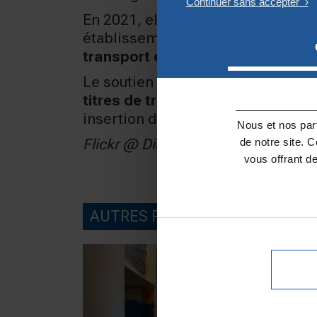
En 2021, elle projette ainsi de pr
établissements scolaires parisiens
transport et leur nourriture
.
Le soutien apporté par la Fondat
titres de transport ainsi que l’al
insertion dans la société française
Nous et nos part
de notre site. 
Flickr @ Dicko
vous offrant d
AUTRES PROJETS SOUTENUS