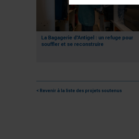
La Bagagerie d’Antigel : un refuge pour
souffler et se reconstruire
< Revenir à la liste des projets soutenus