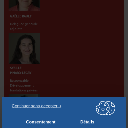
GAËLLE RAULT
Déléguée générale
adjointe
SYBILLE
PINARD-LEGRY
Responsable
Développement
fondations privées
Consentement
Détails