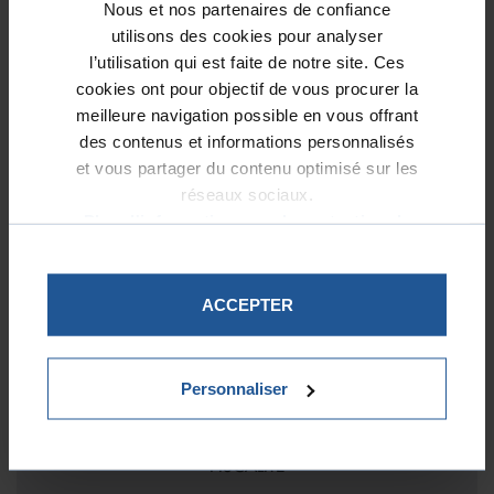
Nous et nos partenaires de confiance
l’accompagnement des personnes malades ou handicapées, en
utilisons des cookies pour analyser
particulier les personnes sourdes et malentendantes ;
l’utilisation qui est faite de notre site. Ces
l’aide aux personnes âgées ;
cookies ont pour objectif de vous procurer la
le développement d’une économie au service de l’homme et du
meilleure navigation possible en vous offrant
bien commun, ainsi que tous les évènements qui contribuent à
une réflexion centrée sur la pensée sociale chrétienne ;
des contenus et informations personnalisés
le soutien à l’éducation et la jeunesse.
et vous partager du contenu optimisé sur les
réseaux sociaux.
Plus d'informations sur la protection de
vos données.
VOTRE PROJET
ACCEPTER
Personnaliser
QUELLE
FISCALITÉ